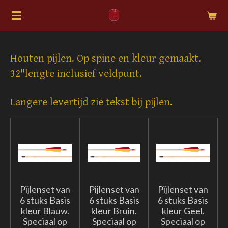
Ga
direct
naar
de
Houten pijlen. Op spine en kleur gemaakt.
hoofdinhoud
32"lengte inclusief veldpunt.
Langere levertijd zie tekst bij pijlen.
Pijlenset van
Pijlenset van
Pijlenset van
6 stuks Basis
6 stuks Basis
6 stuks Basis
kleur Blauw.
kleur Bruin.
kleur Geel.
Speciaal op
Speciaal op
Speciaal op