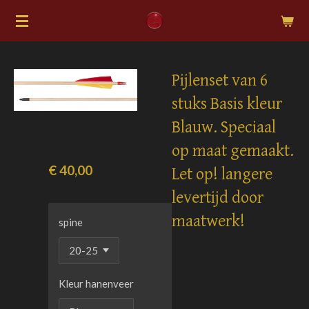
Ga
direct
naar
de
Pijlenset van 6
hoofdinhoud
stuks Basis kleur
Blauw. Speciaal
op maat gemaakt.
€ 40,00
Let op! langere
levertijd door
maatwerk!
spine
Kleur hanenveer