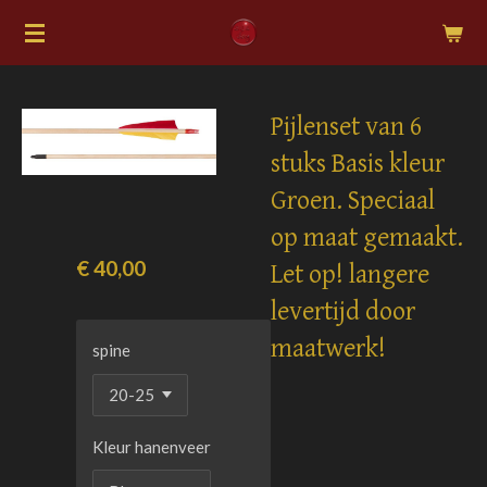
Ga
direct
naar
de
Pijlenset van 6
hoofdinhoud
stuks Basis kleur
Groen. Speciaal
op maat gemaakt.
€ 40,00
Let op! langere
levertijd door
maatwerk!
spine
Kleur hanenveer