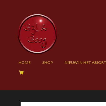
Ga
direct
naar
de
hoofdinhoud
HOME
SHOP
NIEUW IN HET ASSOR