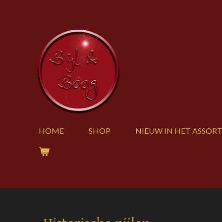
Ga
direct
naar
de
hoofdinhoud
HOME
SHOP
NIEUW IN HET ASSOR