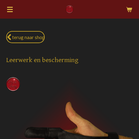
Ga
direct
naar
de
terug naar shop
hoofdinhoud
Leerwerk en bescherming