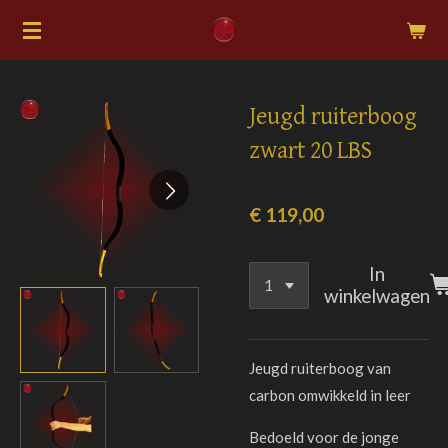
Ga
direct
naar
de
Jeugd ruiterboog
hoofdinhoud
zwart 20 LBS
€ 119,00
In
winkelwagen
Jeugd ruiterboog van
carbon omwikkeld in leer
Bedoeld voor de jonge