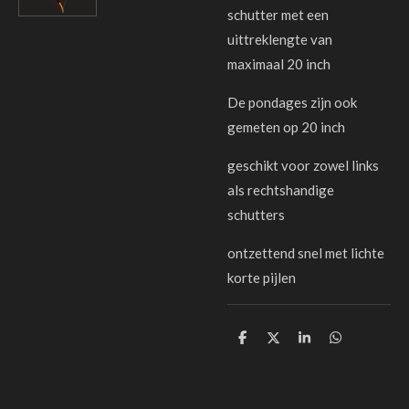
schutter met een
uittreklengte van
maximaal 20 inch
De pondages zijn ook
gemeten op 20 inch
geschikt voor zowel links
als rechtshandige
schutters
ontzettend snel met lichte
korte pijlen
D
D
S
D
e
e
h
e
l
e
a
l
e
l
r
e
n
e
n