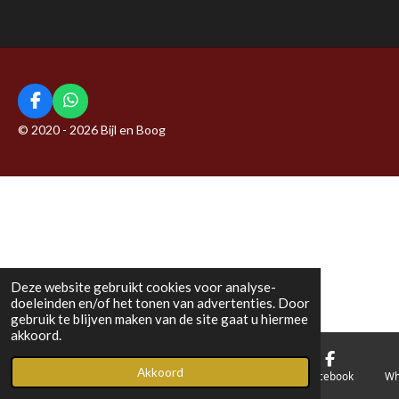
F
W
a
h
© 2020 - 2026 Bijl en Boog
c
a
e
t
b
s
o
A
o
p
k
p
Deze website gebruikt cookies voor analyse-
doeleinden en/of het tonen van advertenties. Door
gebruik te blijven maken van de site gaat u hiermee
akkoord.
Akkoord
E-mailadres
Telefoonnummer
Kaart
Facebook
Wh