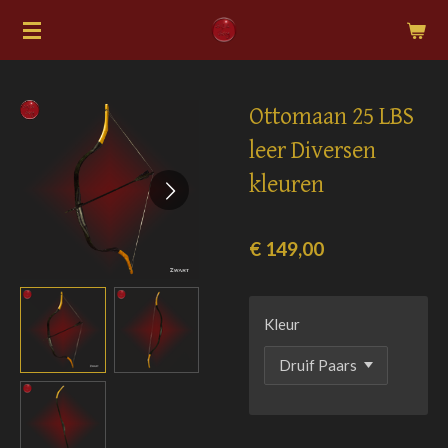
Ga
direct
naar
de
Ottomaan 25 LBS
hoofdinhoud
leer Diversen
kleuren
€ 149,00
Kleur