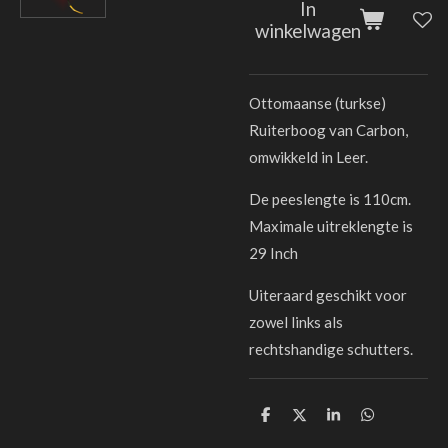
In
winkelwagen
Ottomaanse (turkse)
Ruiterboog van Carbon,
omwikkeld in Leer.
De peeslengte is 110cm.
Maximale uitreklengte is
29 Inch
Uiteraard geschikt voor
zowel links als
rechtshandige schutters.
D
D
S
D
e
e
h
e