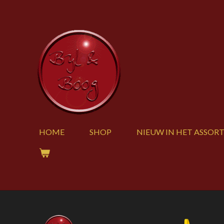
Ga
direct
naar
de
hoofdinhoud
HOME
SHOP
NIEUW IN HET ASSOR