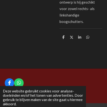
ontwerp is hij geschikt
voor zowel rechts- als
linkshandige
boogschutters.
D
D
S
D
e
e
h
e
l
e
a
l
e
l
r
e
n
e
n
F
W
a
h
© 2020 - 2026 Bijl en Boog
Deze website gebruikt cookies voor analyse-
c
a
doeleinden en/of het tonen van advertenties. Door
e
t
gebruik te blijven maken van de site gaat u hiermee
b
s
akkoord.
o
A