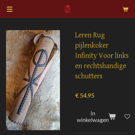
Ga
direct
naar
de
Leren Rug
hoofdinhoud
pijlenkoker
Infinity Voor links
en rechtshandige
schutters
€ 54,95
In
winkelwagen