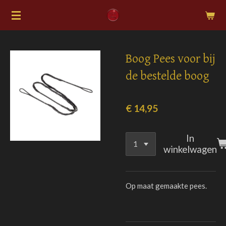
Ga
direct
naar
de
Boog Pees voor bij
hoofdinhoud
de bestelde boog
€ 14,95
In
winkelwagen
Op maat gemaakte pees.