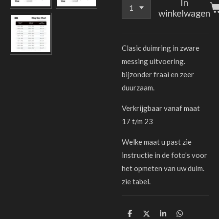
In
winkelwagen
Clasic duimring in zware
messing uitvoering.
bijzonder fraai en zeer
duurzaam.
Verkrijgbaar vanaf maat
17 t/m 23
Welke maat u past zie
instructie in de foto's voor
het opmeten van uw duim.
zie tabel.
D
D
S
D