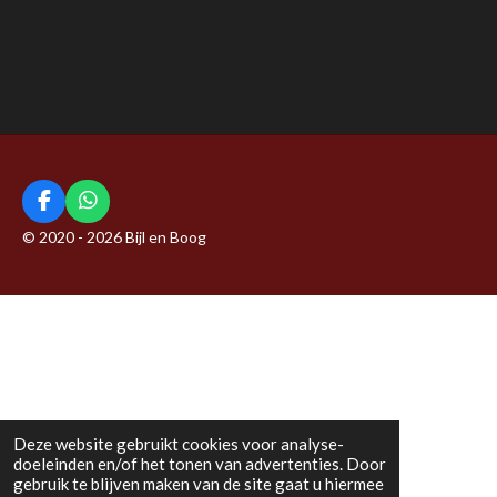
e
e
h
e
l
e
a
l
e
l
r
e
n
e
n
F
W
a
h
© 2020 - 2026 Bijl en Boog
c
a
e
t
b
s
o
A
o
p
k
p
Deze website gebruikt cookies voor analyse-
doeleinden en/of het tonen van advertenties. Door
gebruik te blijven maken van de site gaat u hiermee