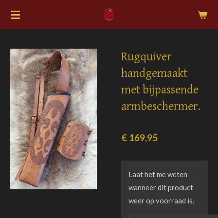
Ga
direct
naar
de
Rugquiver
hoofdinhoud
handgemaakt
met bijpassende
armbeschermer.
€ 169,95
Laat het me weten
wanneer dit product
weer op voorraad is.