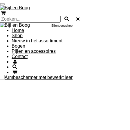
Ga
direct
naar
de
hoofdinhoud
Bijlenboogshop
Home
Shop
Nieuw in het assortiment
Bogen
Pijlen en accessoires
Contact