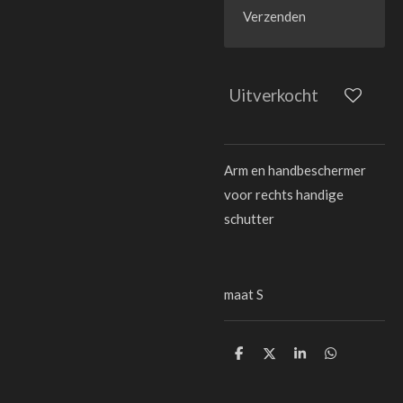
Verzenden
Uitverkocht
Arm en handbeschermer
voor rechts handige
schutter
maat S
D
D
S
D
e
e
h
e
l
e
a
l
e
l
r
e