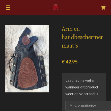
Ga
direct
naar
de
Arm en
hoofdinhoud
handbeschermer
maat S
€ 42,95
Laat het me weten
wanneer dit product
weer op voorraad is.