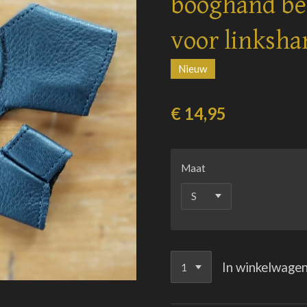
booghand be
voor linksha
Nieuw
€ 14,95
Maat
In winkelwage