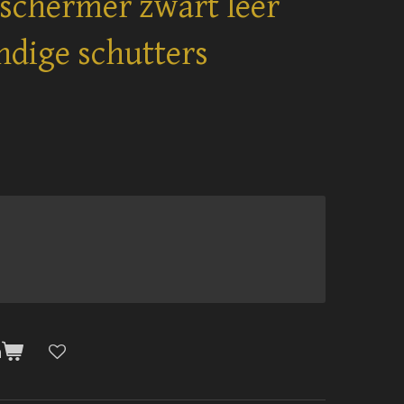
schermer zwart leer
ndige schutters
n