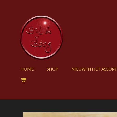
Ga
direct
naar
de
hoofdinhoud
HOME
SHOP
NIEUW IN HET ASSOR