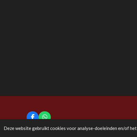
F
W
a
h
© 2020 - 2026 Bijl en Boog
Deze website gebruikt cookies voor analyse-doeleinden en/of het 
c
a
e
t