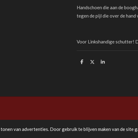
Handschoen die aan de boogha
tegen de pijl die over de hand 
Voor Linkshandige schutter! D
D
D
S
e
e
h
l
e
a
e
l
r
n
e
tonen van advertenties. Door gebruik te blijven maken van de site g