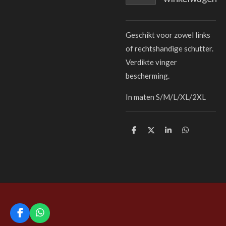
Geschikt voor zowel links
of rechtshandige schutter.
Verdikte vinger
bescherming.
In maten S/M/L/XL/2XL
D
D
S
D
e
e
h
e
l
e
a
l
e
l
r
e
n
e
n
F
W
a
h