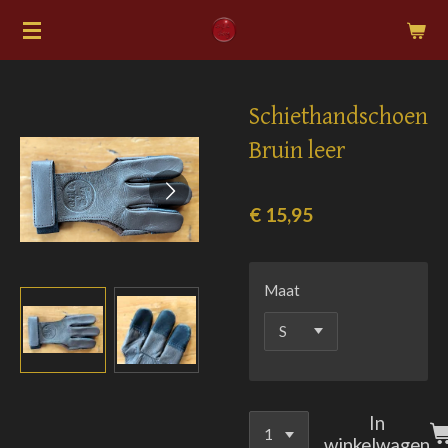
Ga
direct
naar
de
Schiethandschoen
hoofdinhoud
Bruin leer
€ 15,95
Maat
In
winkelwagen