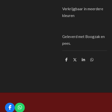
Verkrijgbaar in meerdere
kleuren
Geleverd met Boogzak en
pees.
D
D
S
D
e
e
h
e
l
e
a
l
e
l
r
e
n
e
n
F
W