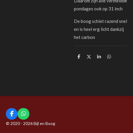
Daarom zijn alle vermeldde
pondages ook op 31 inch
De boog schiet razend snel
en is heel erg licht dankzij
het carbon
D
D
S
D
e
e
h
e
l
e
a
l
e
l
r
e
n
e
n
F
W
a
h
© 2020 - 2026 Bijl en Boog
c
a
e
t