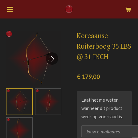
Ga
direct
naar
de
Koreaanse
hoofdinhoud
Ruiterboog 35 LBS
@ 31 INCH
€ 179,00
Laat het me weten
wanneer dit product
weer op voorraad is.