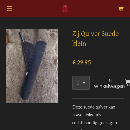
Ga
direct
naar
de
Zij Quiver Suede
hoofdinhoud
klein
€ 29,95
In
winkelwagen
Deze suede quiver kan
zowel links- als
rechtshandig gedragen