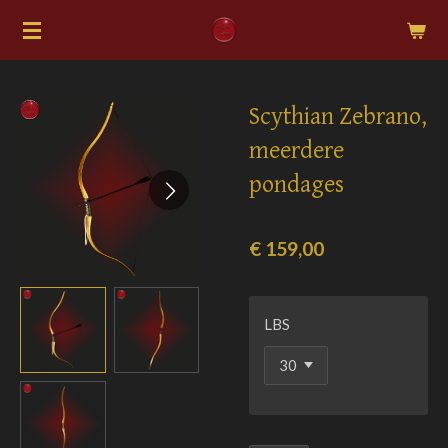
Ga
direct
naar
de
Scythian Zebrano,
hoofdinhoud
meerdere
pondages
€ 159,00
LBS