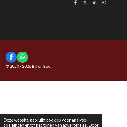
D
D
S
D
e
e
h
e
l
e
a
l
e
l
r
e
n
e
n
F
W
a
h
© 2020 - 2026 Bijl en Boog
c
a
e
t
b
s
o
A
o
p
k
p
Deze website gebruikt cookies voor analyse-
doeleinden en/of het tonen van advertenties. Door