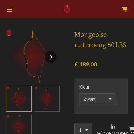
Ga
direct
naar
de
Mongoolse
hoofdinhoud
ruiterboog 50 LBS
€ 189,00
Kleur
In
winkelwagen