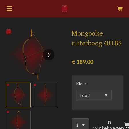
Ga
direct
naar
de
Mongoolse
hoofdinhoud
ruiterboog 40 LBS
€ 189,00
Kleur
In
winkelwagen