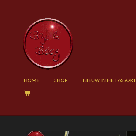
Ga
direct
naar
de
hoofdinhoud
HOME
SHOP
NIEUW IN HET ASSOR