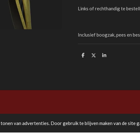
Links of rechthandig te bestel
Inclusief boogzak, pees en be
D
D
S
e
e
h
l
e
a
e
l
r
n
e
tonen van advertenties. Door gebruik te blijven maken van de site g