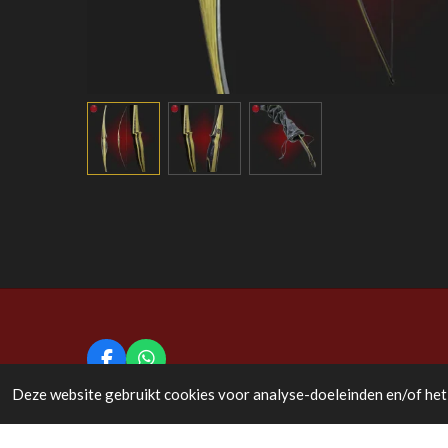
F
W
a
h
© 2020 - 2026 Bijl en Boog
Deze website gebruikt cookies voor analyse-doeleinden en/of het 
c
a
e
t
b
s