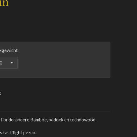
in
kgewicht
t onderandere Bamboe, padoek en technowood.
 fastflight pezen.