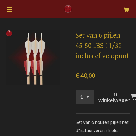
Ga
direct
naar
de
Set van 6 pijlen
hoofdinhoud
45-50 LBS 11/32
inclusief veldpunt
€ 40,00
In
winkelwagen
Set van 6 houten pijlen net
3"natuurveren shield.