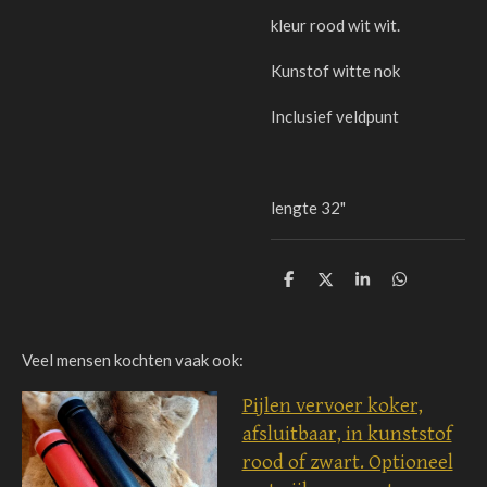
kleur rood wit wit.
Kunstof witte nok
Inclusief veldpunt
lengte 32"
D
D
S
D
e
e
h
e
l
e
a
l
e
l
r
e
n
e
n
Veel mensen kochten vaak ook:
Pijlen vervoer koker,
afsluitbaar, in kunststof
rood of zwart. Optioneel