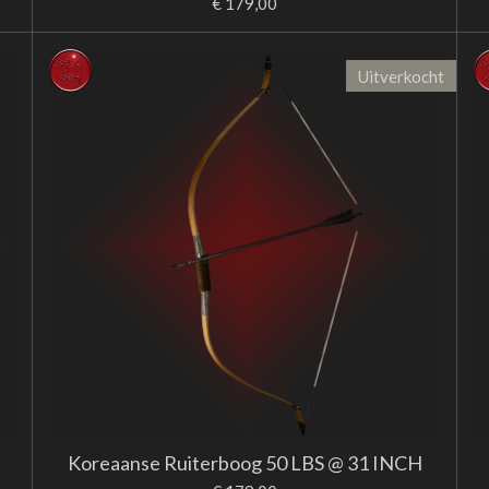
€ 179,00
Uitverkocht
Koreaanse Ruiterboog 50 LBS @ 31 INCH