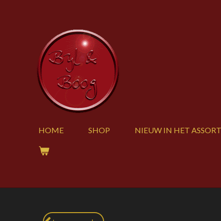
Ga
direct
naar
de
hoofdinhoud
HOME
SHOP
NIEUW IN HET ASSOR