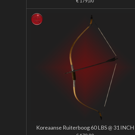
€ 179,00
Koreaanse Ruiterboog 60 LBS @ 31 INCH