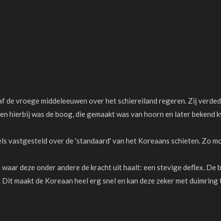
 de vroege middeleeuwen over het schiereiland regeren. Zij verded
hierbij was de boog, die gemaakt was van hoorn en later bekend kwa
s vastgesteld over de 'standaard' van het Koreaans schieten. Zo mo
 waar deze onder andere de kracht uit haalt: een stevige deflex. De 
it maakt de Koreaan heel erg snel en kan deze zeker met duimring 